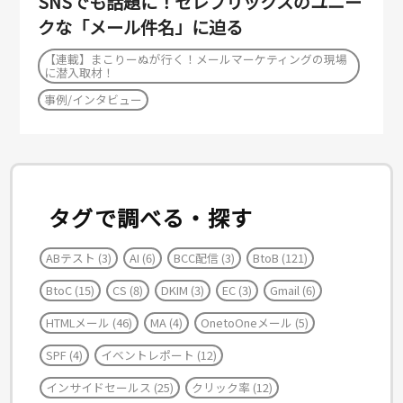
SNSでも話題に！セレブリックスのユニー
クな「メール件名」に迫る
【連載】まこりーぬが行く！メールマーケティングの現場
に潜入取材！
事例/インタビュー
タグで調べる・探す
ABテスト
(3)
AI
(6)
BCC配信
(3)
BtoB
(121)
BtoC
(15)
CS
(8)
DKIM
(3)
EC
(3)
Gmail
(6)
HTMLメール
(46)
MA
(4)
OnetoOneメール
(5)
SPF
(4)
イベントレポート
(12)
インサイドセールス
(25)
クリック率
(12)