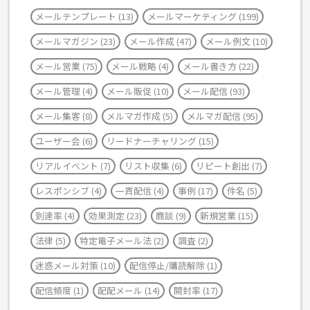
メールテンプレート
(13)
メールマーケティング
(199)
メールマガジン
(23)
メール作成
(47)
メール例文
(10)
メール営業
(75)
メール戦略
(4)
メール書き方
(22)
メール管理
(4)
メール販促
(10)
メール配信
(93)
メール集客
(8)
メルマガ作成
(5)
メルマガ配信
(95)
ユーザー会
(6)
リードナーチャリング
(15)
リアルイベント
(7)
リスト収集
(6)
リピート創出
(7)
レスポンシブ
(4)
一斉配信
(4)
事例
(17)
件名
(5)
到達率
(4)
効果測定
(23)
商談
(9)
新規営業
(15)
法律
(5)
特定電子メール法
(2)
調査
(2)
迷惑メール対策
(10)
配信停止/購読解除
(1)
配信頻度
(1)
配配メール
(14)
開封率
(17)