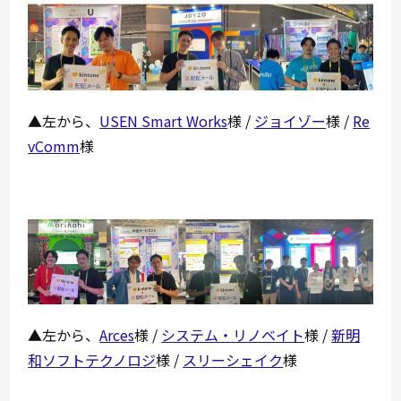
▲左から、
USEN Smart Works
様 /
ジョイゾー
様 /
Re
vComm
様
▲左から、
Arces
様 /
システム・リノベイト
様 /
新明
和ソフトテクノロジ
様 /
スリーシェイク
様