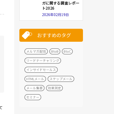
ガに関する調査レポー
ト2026
2026年02月19日
おすすめのタグ
メルマガ配信
BtoB
BtoC
リードナーチャリング
インサイドセールス
HTMLメール
ステップメール
メール集客
効果測定
セミナー
て