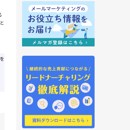
る
と
を