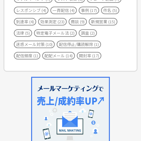
レスポンシブ
(4)
一斉配信
(4)
事例
(17)
件名
(5)
到達率
(4)
効果測定
(23)
商談
(9)
新規営業
(15)
法律
(5)
特定電子メール法
(2)
調査
(2)
迷惑メール対策
(10)
配信停止/購読解除
(1)
配信頻度
(1)
配配メール
(14)
開封率
(17)