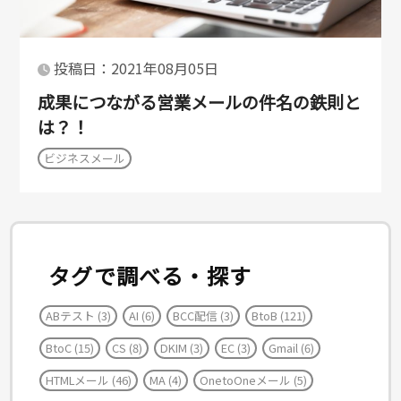
投稿日：2021年08月05日
成果につながる営業メールの件名の鉄則と
は？！
ビジネスメール
タグで調べる・探す
ABテスト
(3)
AI
(6)
BCC配信
(3)
BtoB
(121)
BtoC
(15)
CS
(8)
DKIM
(3)
EC
(3)
Gmail
(6)
HTMLメール
(46)
MA
(4)
OnetoOneメール
(5)