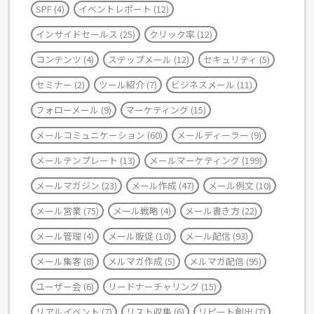
SPF
(4)
イベントレポート
(12)
インサイドセールス
(25)
クリック率
(12)
コンテンツ
(4)
ステップメール
(12)
セキュリティ
(5)
セミナー
(2)
ツール紹介
(7)
ビジネスメール
(11)
フォローメール
(9)
マーケティング
(15)
メールコミュニケーション
(60)
メールディーラー
(9)
メールテンプレート
(13)
メールマーケティング
(199)
メールマガジン
(23)
メール作成
(47)
メール例文
(10)
メール営業
(75)
メール戦略
(4)
メール書き方
(22)
メール管理
(4)
メール販促
(10)
メール配信
(93)
メール集客
(8)
メルマガ作成
(5)
メルマガ配信
(95)
ユーザー会
(6)
リードナーチャリング
(15)
リアルイベント
(7)
リスト収集
(6)
リピート創出
(7)