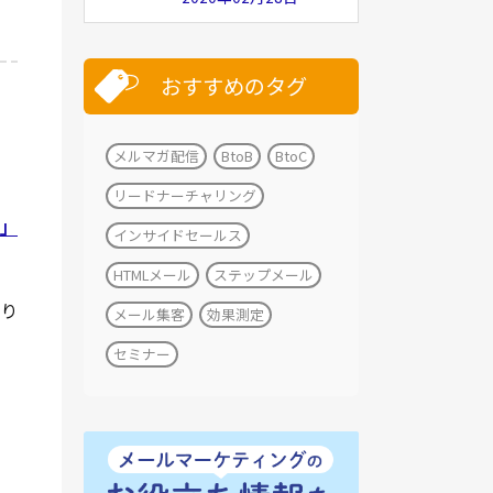
おすすめのタグ
メルマガ配信
BtoB
BtoC
リードナーチャリング
る」
インサイドセールス
HTMLメール
ステップメール
あり
メール集客
効果測定
セミナー