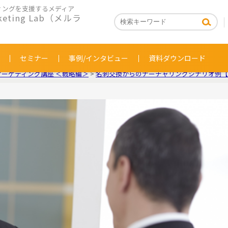
ィングを支援するメディア
rketing Lab（メルラ
セミナー
事例/インタビュー
資料ダウンロード
マーケティング講座 ＜戦略編＞
>
名刺交換からのナーチャリングシナリオ例【