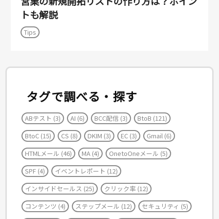
営業の新規開拓リストの作り方は？ポイン
トも解説
Tips
タグで調べる・探す
ABテスト
(3)
AI
(6)
BCC配信
(3)
BtoB
(121)
BtoC
(15)
CS
(8)
DKIM
(3)
EC
(3)
Gmail
(6)
HTMLメール
(46)
MA
(4)
OnetoOneメール
(5)
SPF
(4)
イベントレポート
(12)
インサイドセールス
(25)
クリック率
(12)
コンテンツ
(4)
ステップメール
(12)
セキュリティ
(5)