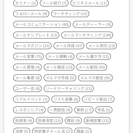
セミナー
(2)
ツール紹介
(7)
ビジネスメール
(11)
フォローメール
(9)
マーケティング
(15)
メールコミュニケーション
(60)
メールディーラー
(9)
メールテンプレート
(13)
メールマーケティング
(199)
メールマガジン
(23)
メール作成
(47)
メール例文
(10)
メール営業
(75)
メール戦略
(4)
メール書き方
(22)
メール管理
(4)
メール販促
(10)
メール配信
(93)
メール集客
(8)
メルマガ作成
(5)
メルマガ配信
(95)
ユーザー会
(6)
リードナーチャリング
(15)
リアルイベント
(7)
リスト収集
(6)
リピート創出
(7)
レスポンシブ
(4)
一斉配信
(4)
事例
(17)
件名
(5)
到達率
(4)
効果測定
(23)
商談
(9)
新規営業
(15)
法律
(5)
特定電子メール法
(2)
調査
(2)