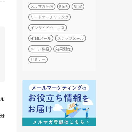
メルマガ配信
BtoB
BtoC
リードナーチャリング
インサイドセールス
HTMLメール
ステップメール
メール集客
効果測定
セミナー
メル
て
は分
こ