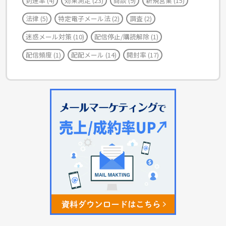
到達率
(4)
効果測定
(23)
商談
(9)
新規営業
(15)
法律
(5)
特定電子メール法
(2)
調査
(2)
迷惑メール対策
(10)
配信停止/購読解除
(1)
配信頻度
(1)
配配メール
(14)
開封率
(17)