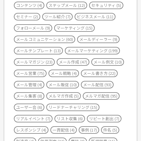
コンテンツ
(4)
ステップメール
(12)
セキュリティ
(5)
セミナー
(2)
ツール紹介
(7)
ビジネスメール
(11)
フォローメール
(9)
マーケティング
(15)
メールコミュニケーション
(60)
メールディーラー
(9)
メールテンプレート
(13)
メールマーケティング
(199)
メールマガジン
(23)
メール作成
(47)
メール例文
(10)
メール営業
(75)
メール戦略
(4)
メール書き方
(22)
メール管理
(4)
メール販促
(10)
メール配信
(93)
メール集客
(8)
メルマガ作成
(5)
メルマガ配信
(95)
ユーザー会
(6)
リードナーチャリング
(15)
リアルイベント
(7)
リスト収集
(6)
リピート創出
(7)
レスポンシブ
(4)
一斉配信
(4)
事例
(17)
件名
(5)