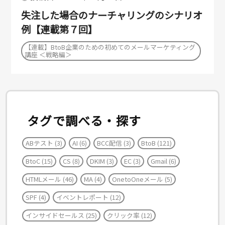
失注した場合のナーチャリングのシナリオ
例【連載第７回】
【連載】BtoB企業のための初めてのメールマーケティング
講座 ＜戦略編＞
タグで調べる・探す
ABテスト
(3)
AI
(6)
BCC配信
(3)
BtoB
(121)
BtoC
(15)
CS
(8)
DKIM
(3)
EC
(3)
Gmail
(6)
HTMLメール
(46)
MA
(4)
OnetoOneメール
(5)
SPF
(4)
イベントレポート
(12)
インサイドセールス
(25)
クリック率
(12)