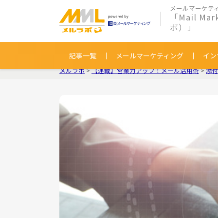
メールマーケテ
「Mail Ma
ボ）」
記事一覧
メールマーケティング
イン
メルラボ
>
【連載】営業力アップ！メール活用術
>
添