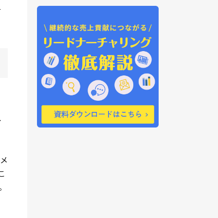
与
イ
、メ
こ
。