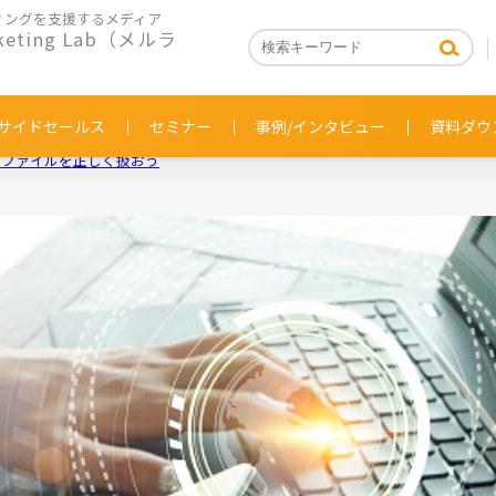
ィングを支援するメディア
rketing Lab（メルラ
サイドセールス
セミナー
事例/インタビュー
資料ダウ
付ファイルを正しく扱おう