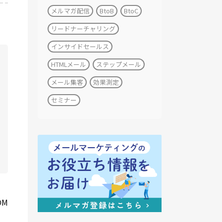
メルマガ配信
BtoB
BtoC
リードナーチャリング
インサイドセールス
HTMLメール
ステップメール
メール集客
効果測定
セミナー
OM
、